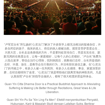
“卢军宏台长”所弘扬的“心灵法门”解决了许多医学上都无法根治的疑难杂症，许
多自闭症的孩子、痴呆的老人、癌症的病人都被治愈。观世音菩萨普度众生，
大慈大悲，台长走这条路线的方向，不是要到处宣传自己，而是实实在在、默
默无闻的在救度众生，让每一家庭都好，让每个人的心灵都好。“卢台长”免费为
人指点迷津，替信众治疗心理病，找到病因后，就教他们念经，台长所提倡的
念经、许愿、放生，是教导众生行善的行为，并没有鼓吹迷信之嫌。在“心灵法
门”的书籍之中，有多少人被一生判死刑、有多少人在感情、事业、家庭深受折
磨，念经后都得到了改变。“心灵法门”就是帮助他们脱离苦海的神医良药。凡是
认真按照“卢台长”的指导去做的人，都有了很大程度的受益和体会。
Guan Yin Citta Dharma Door is a Practical Buddhist Approach to Alleviating
Suffering & Making Life Better through Recitations, Great Vows & Life
Liberation.
Guan Shi Yin Pu Sa "Xin Ling Fa Men": Efektif menyembuhkan Penyakit,
Hubungan, Karir & Masalah Studi dengan Lafalkan Sutra, Berikrar