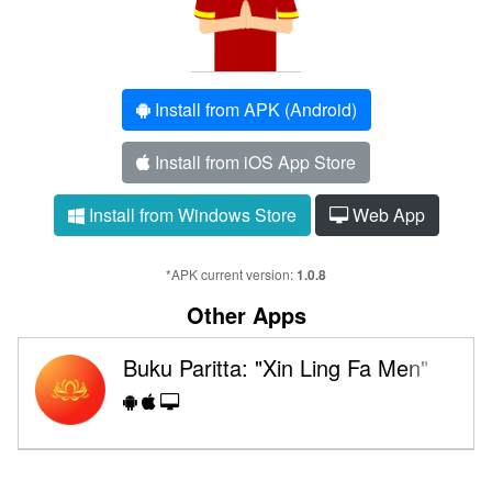
Install from APK (Android)
Install from iOS App Store
Install from Windows Store
Web App
*APK current version:
1.0.8
Other Apps
Buku Paritta: "Xin Ling Fa Men"