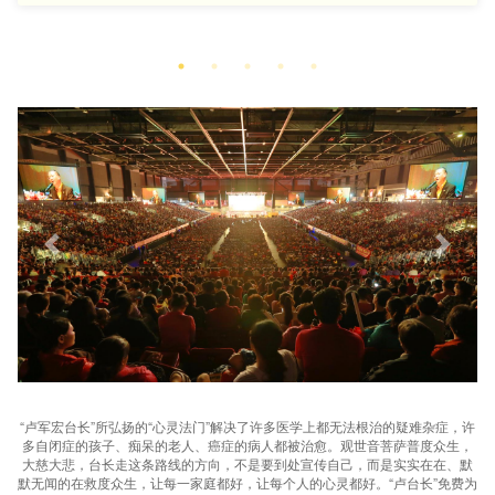
“卢军宏台长”所弘扬的“心灵法门”解决了许多医学上都无法根治的疑难杂症，许
多自闭症的孩子、痴呆的老人、癌症的病人都被治愈。观世音菩萨普度众生，
大慈大悲，台长走这条路线的方向，不是要到处宣传自己，而是实实在在、默
默无闻的在救度众生，让每一家庭都好，让每个人的心灵都好。“卢台长”免费为