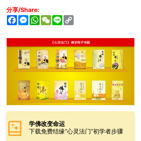
分享/Share:
F
M
W
W
L
C
a
e
h
e
i
o
c
s
a
C
n
p
e
s
t
h
e
y
b
e
s
a
L
o
n
A
t
i
o
g
p
n
k
e
p
k
r
学佛改变命运
下载免费结缘“心灵法门”初学者步骤