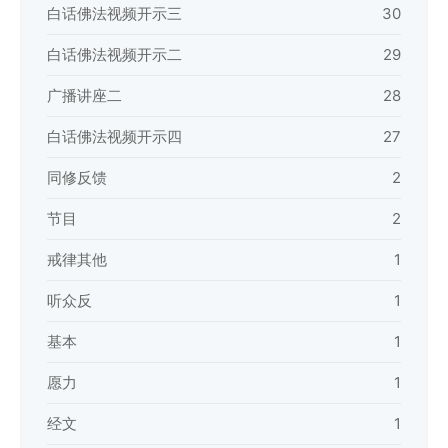
白话佛法视频开示三
30
白话佛法视频开示二
29
广播讲座二
28
白话佛法视频开示四
27
同修反馈
2
节目
2
戒律其他
1
听众反
1
基本
1
愿力
1
经文
1