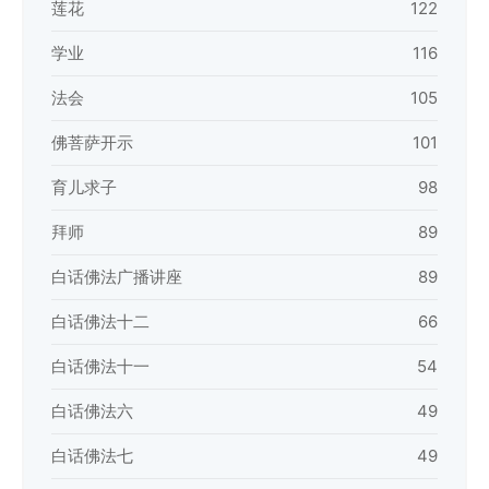
莲花
122
学业
116
法会
105
佛菩萨开示
101
育儿求子
98
拜师
89
白话佛法广播讲座
89
白话佛法十二
66
白话佛法十一
54
白话佛法六
49
白话佛法七
49