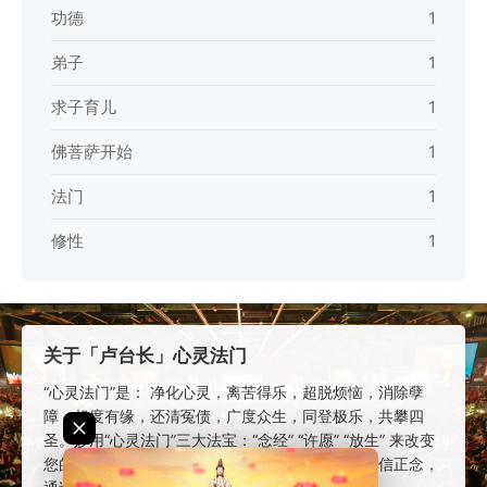
功德
1
弟子
1
求子育儿
1
佛菩萨开始
1
法门
1
修性
1
关于「卢台长」心灵法门
“心灵法门”是： 净化心灵，离苦得乐，超脱烦恼，消除孽
障，超度有缘，还清冤债，广度众生，同登极乐，共攀四
圣。妙用“心灵法门”三大法宝：“念经” “许愿” “放生” 来改变
您的命运。 “卢台长”的 “心灵法门”，让信众树立正信正念，