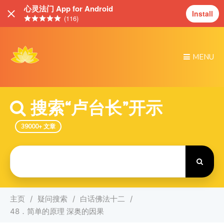
心灵法门 App for Android
Install
(116)
MENU
搜索“卢台长”开示
39000+ 文章
Search
For
主页
疑问搜索
白话佛法十二
48．简单的原理 深奥的因果