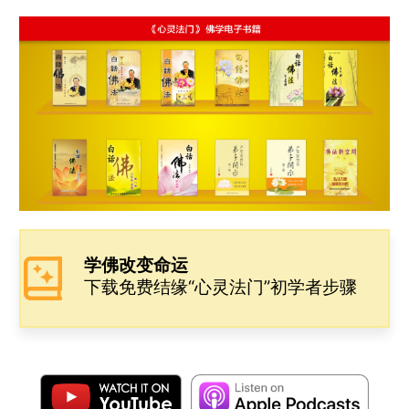
e
s
t
h
e
y
b
e
s
a
L
o
n
A
t
i
o
g
p
n
k
e
p
k
r
学佛改变命运
下载免费结缘“心灵法门”初学者步骤