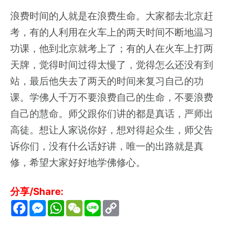
浪费时间的人就是在浪费生命。大家都去北京赶
考，有的人利用在火车上的两天时间不断地温习
功课，他到北京就考上了；有的人在火车上打两
天牌，觉得时间过得太慢了，觉得怎么还没有到
站，最后他失去了两天的时间来复习自己的功
课。学佛人千万不要浪费自己的生命，不要浪费
自己的慧命。师父跟你们讲的都是真话，严师出
高徒。想让人家说你好，想对得起众生，师父告
诉你们，没有什么话好讲，唯一的出路就是真
修，希望大家好好地学佛修心。
分享/Share:
F
M
W
W
L
C
a
e
h
e
i
o
c
s
a
C
n
p