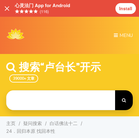
心灵法门 App for Android
Install
(116)
MENU
搜索“卢台长”开示
39000+ 文章
Search
For
主页
疑问搜索
白话佛法十二
24．回归本原 找回本性