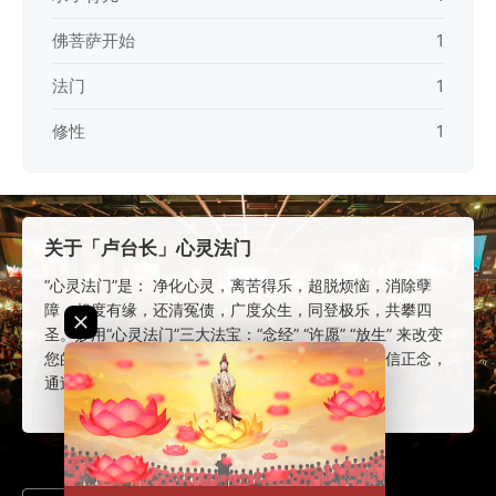
佛菩萨开始
1
法门
1
修性
1
关于「卢台长」心灵法门
“心灵法门”是： 净化心灵，离苦得乐，超脱烦恼，消除孽
障，超度有缘，还清冤债，广度众生，同登极乐，共攀四
圣。妙用“心灵法门”三大法宝：“念经” “许愿” “放生” 来改变
您的命运。 “卢台长”的 “心灵法门”，让信众树立正信正念，
通过学习读诵正统佛教经文来解决生活中的困难。