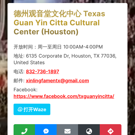
德州观音堂文化中心 Texas
Guan Yin Citta Cultural
Center (Houston)
开放时间：周一至周日 10:00AM-4:00PM
地址: 6135 Corporate Dr, Houston, TX 77036,
United States
电话:
832-736-1897
邮件:
xinlingfamentx@gmail.com
Facebook:
https://www.facebook.com/txguanyincitta/
打开Waze