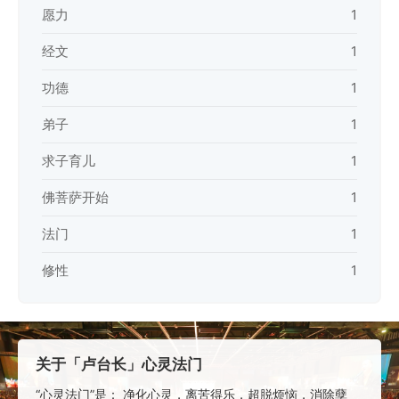
愿力
1
经文
1
功德
1
弟子
1
求子育儿
1
佛菩萨开始
1
法门
1
修性
1
关于「卢台长」心灵法门
“心灵法门”是： 净化心灵，离苦得乐，超脱烦恼，消除孽