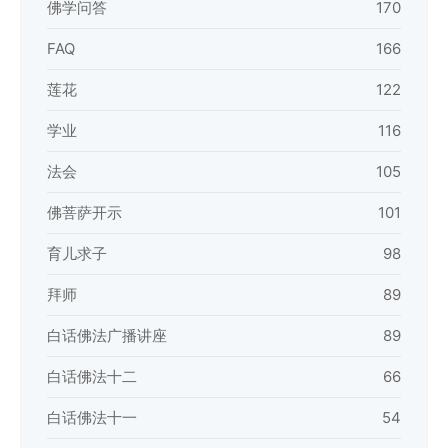
佛学问答
170
FAQ
166
莲花
122
学业
116
法会
105
佛菩萨开示
101
育儿求子
98
拜师
89
白话佛法广播讲座
89
白话佛法十二
66
白话佛法十一
54