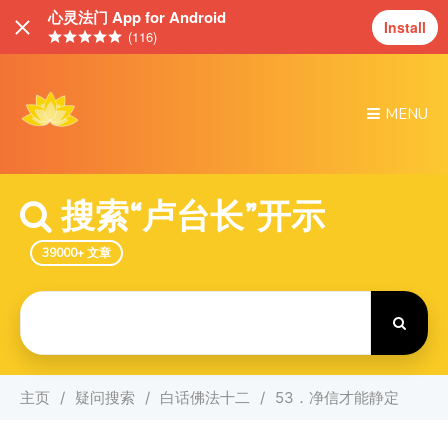
心灵法门 App for Android
Install
(116)
MENU
搜索“卢台长”开示
39000+ 文章
Search
For
主页
疑问搜索
白话佛法十二
53．净信才能静定