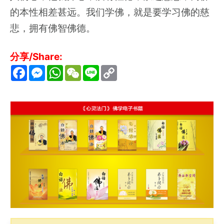
的本性相差甚远。我们学佛，就是要学习佛的慈
悲，拥有佛智佛德。
分享/Share:
F
M
W
W
L
C
a
e
h
e
i
o
c
s
a
C
n
p
e
s
t
h
e
y
b
e
s
a
L
o
n
A
t
i
o
g
p
n
k
e
p
k
r