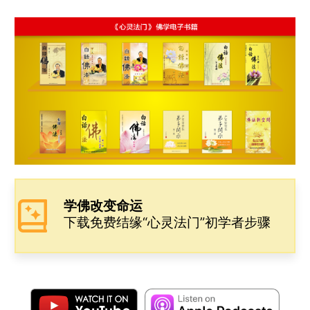
e
s
t
h
e
y
b
e
s
a
L
o
n
A
t
i
o
g
p
n
k
e
p
k
r
学佛改变命运
下载免费结缘“心灵法门”初学者步骤