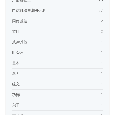
白话佛法视频开示四
27
同修反馈
2
节目
2
戒律其他
1
听众反
1
基本
1
愿力
1
经文
1
功德
1
弟子
1