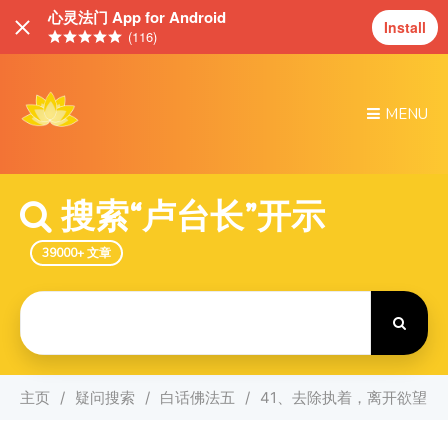
心灵法门 App for Android
Install
(116)
MENU
搜索“卢台长”开示
39000+ 文章
Search
For
主页
疑问搜索
白话佛法五
41、去除执着，离开欲望