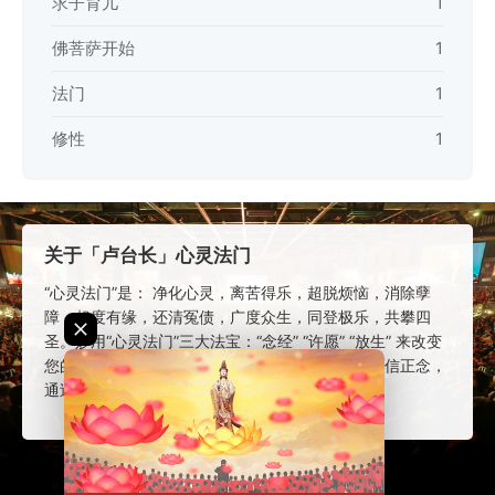
求子育儿
1
佛菩萨开始
1
法门
1
修性
1
关于「卢台长」心灵法门
“心灵法门”是： 净化心灵，离苦得乐，超脱烦恼，消除孽
障，超度有缘，还清冤债，广度众生，同登极乐，共攀四
圣。妙用“心灵法门”三大法宝：“念经” “许愿” “放生” 来改变
您的命运。 “卢台长”的 “心灵法门”，让信众树立正信正念，
通过学习读诵正统佛教经文来解决生活中的困难。