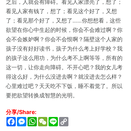
之后，人就会有障碍。看见人家漂亮了，想了；
看见人家有钱了，想了；看见这个好了，又想
了；看见那个好了，又想了……你想想看，这些
欲望在你心中生起的时候，你会不会难过啊？你
会不会嫉妒啊？你会不会恨啊？隔壁这个人家的
孩子没有好好读书，孩子为什么考上好学校？我
的孩子这么用功，为什么考不上啊等等，所有的
这一切，让你走向障碍。不开心吧？我的女儿考
得这么好，为什么没进去啊？就没进去怎么样？
心里难过吧？天天吃不下饭，睡不着觉了。所以
要把欲望转换成智慧的光明。
分享/Share:
F
M
W
W
L
C
a
e
h
e
i
o
c
s
a
C
n
p