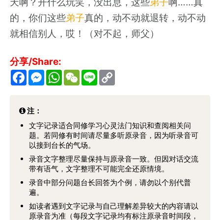
天啊？开什么玩笑，没出息，这些
弟子
啊……真
的，你们这些
弟子
真的，动不动就退转，动不动
就相信别人，哎！（对不起，师父）
分享/Share:
F
M
W
W
L
C
a
e
h
e
i
o
c
s
a
C
n
p
e
s
t
h
e
y
b
e
s
a
L
注：
o
n
A
t
i
o
g
p
n
文字记录适合同修学习心灵法门知识和查阅相关问
k
e
p
k
题。若同修有时间请尽量多听原录音，因为听录音可
r
以接到台长的气场。
录音文字整理尽量保持与原录音一致。但因对话交流
带有语气，文字整理不可能完全还原情境。
录音中部分问题台长回答为个例，请勿以个别代普
遍。
如读者遇到文字记录与自己理解差异较大的内容请以
原录音为准（每段文字记录均有标注原录音时间段，