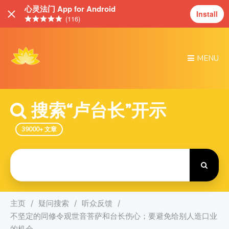
心灵法门 App for Android
Install
(116)
MENU
搜索“卢台长”开示
39000+ 文章
Search
For
主页
疑问搜索
听众反馈
不坚定的同修令观世音菩萨和台长伤心；要避免给别人造口业
的机会