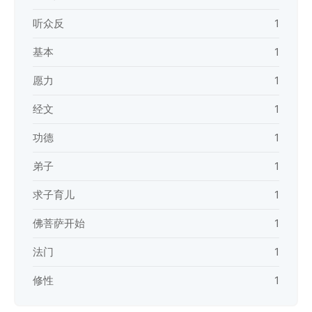
听众反
1
基本
1
愿力
1
经文
1
功德
1
弟子
1
求子育儿
1
佛菩萨开始
1
法门
1
修性
1