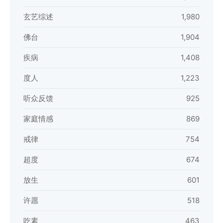
玄艺综述
1,980
佛台
1,904
疾病
1,408
度人
1,223
听众反馈
925
家庭情感
869
戒律
754
超度
674
放生
601
许愿
518
吃素
463