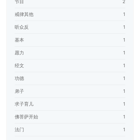
节目
2
戒律其他
1
听众反
1
基本
1
愿力
1
经文
1
功德
1
弟子
1
求子育儿
1
佛菩萨开始
1
法门
1