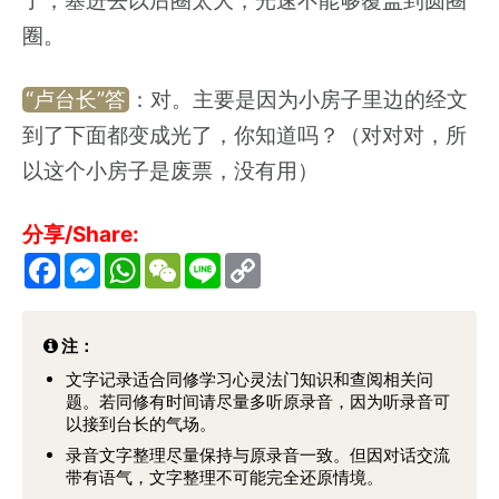
了，塞进去以后圈太大，光速不能够覆盖到圆圈
圈。
“卢台长”答
：对。主要是因为小房子里边的经文
到了下面都变成光了，你知道吗？（对对对，所
以这个小房子是废票，没有用）
分享/Share:
F
M
W
W
L
C
a
e
h
e
i
o
c
s
a
C
n
p
e
s
t
h
e
y
b
e
s
a
L
注：
o
n
A
t
i
o
g
p
n
文字记录适合同修学习心灵法门知识和查阅相关问
k
e
p
k
题。若同修有时间请尽量多听原录音，因为听录音可
r
以接到台长的气场。
录音文字整理尽量保持与原录音一致。但因对话交流
带有语气，文字整理不可能完全还原情境。