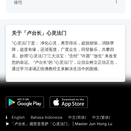
修性
1
关于「卢台长」心灵法门
“心灵法门”是： 净化心灵，离苦得乐，超脱烦恼，消除孽
障，超度有缘，还清冤债，广度众生，同登极乐，共攀四
圣。妙用“心灵法门”三大法宝：“念经” “许愿” “放生” 来改变
您的命运。 “卢台长”的 “心灵法门”，让信众树立正信正念，
通过学习读诵正统佛教经文来解决生活中的困难。
English
Bahasa Indonesia
中文(简体)
中文(繁体)
► 「卢台长」观世音菩萨「心灵法门」 | Master Jun Hong Lu