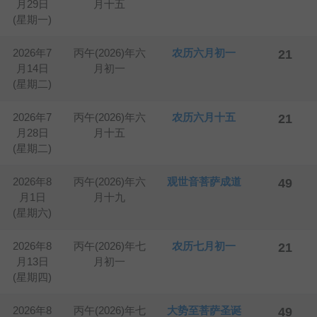
月29日
月十五
(星期一)
2026年7
丙午(2026)年六
农历六月初一
21
月14日
月初一
(星期二)
2026年7
丙午(2026)年六
农历六月十五
21
月28日
月十五
(星期二)
2026年8
丙午(2026)年六
观世音菩萨成道
49
月1日
月十九
(星期六)
2026年8
丙午(2026)年七
农历七月初一
21
月13日
月初一
(星期四)
2026年8
丙午(2026)年七
大势至菩萨圣诞
49