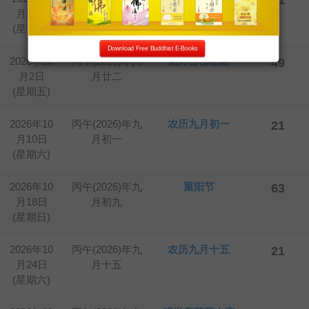
月25日
月十五
(星期五)
Download Free Buddhist E-Books
2026年10
丙午(2026)年八
燃灯古佛圣诞
49
月2日
月廿二
(星期五)
2026年10
丙午(2026)年九
农历九月初一
21
月10日
月初一
(星期六)
2026年10
丙午(2026)年九
重阳节
63
月18日
月初九
(星期日)
2026年10
丙午(2026)年九
农历九月十五
21
月24日
月十五
(星期六)