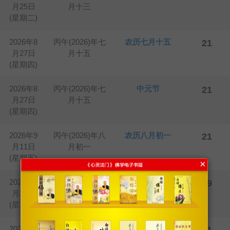
月25日
月十三
(星期二)
2026年8
丙午(2026)年七
农历七月十五
21
月27日
月十五
(星期四)
2026年8
丙午(2026)年七
中元节
21
月27日
月十五
(星期四)
2026年9
丙午(2026)年八
农历八月初一
21
月11日
月初一
(星期五)
×
2026年9
丙午(2026)年八
中秋节
49
月25日
月十五
(星期五)
2026年9
丙午(2026)年八
农历八月十五
21