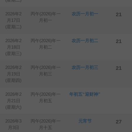
2026年2
丙午(2026)年一
农历一月初一
21
月17日
月初一
(星期二)
2026年2
丙午(2026)年一
农历一月初二
21
月18日
月初二
(星期三)
2026年2
丙午(2026)年一
农历一月初三
21
月19日
月初三
(星期四)
2026年2
丙午(2026)年一
年初五“迎财神”
月21日
月初五
(星期六)
2026年3
丙午(2026)年一
元宵节
27
月3日
月十五