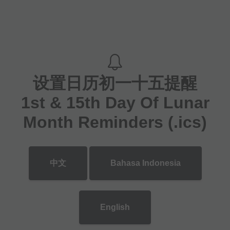
设置日历初一十五提醒
1st & 15th Day Of Lunar
Month Reminders (.ics)
中文
Bahasa Indonesia
English