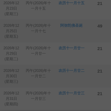
2026年12
丙午(2026)年十
农历十一月十五
21
月23日
一月十五
(星期三)
2026年12
丙午(2026)年十
阿弥陀佛圣诞
49
月25日
一月十七
(星期五)
2026年12
丙午(2026)年十
农历十一月廿一
21
月29日
一月廿一
(星期二)
2026年12
丙午(2026)年十
农历十一月廿二
21
月30日
一月廿二
(星期三)
2026年12
丙午(2026)年十
农历十一月廿三
21
月31日
一月廿三
(星期四)