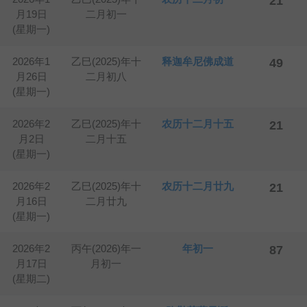
21
月19日
二月初一
(星期一)
2026年1
乙巳(2025)年十
释迦牟尼佛成道
49
月26日
二月初八
(星期一)
2026年2
乙巳(2025)年十
农历十二月十五
21
月2日
二月十五
(星期一)
2026年2
乙巳(2025)年十
农历十二月廿九
21
月16日
二月廿九
(星期一)
2026年2
丙午(2026)年一
年初一
87
月17日
月初一
(星期二)