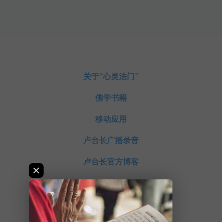
关于“心灵法门”
佛学书籍
移动应用
卢台长广播录音
卢台长官方博客