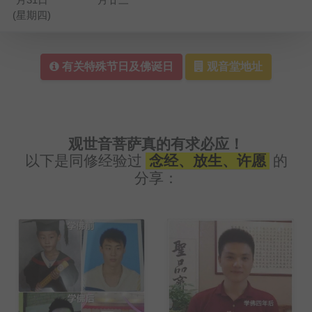
(星期四)
有关特殊节日及佛诞日
观音堂地址
观世音菩萨真的有求必应！
以下是同修经验过
念经、放生、许愿
的
分享：