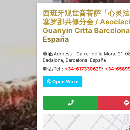
西班牙观世音菩萨「心灵法
塞罗那共修分会 / Asociac
Guanyin Citta Barcelona
España
地址/Address：Carrer de la Mora, 21, 0
Badalona, Barcelona, España
电话/Tel：
+34-617330629
/
+34-6589
Open Waze