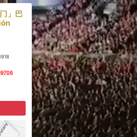
门」巴
ión
8918
99706