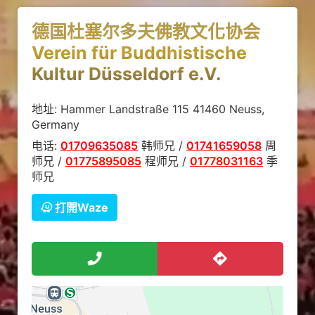
德国杜塞尔多夫佛教文化协会
Verein für Buddhistische
Kultur Düsseldorf e.V.
地址: Hammer Landstraße 115 41460 Neuss,
Germany
电话:
01709635085
韩师兄 /
01741659058
周
师兄 /
01775895085
程师兄 /
01778031163
季
师兄
打開Waze