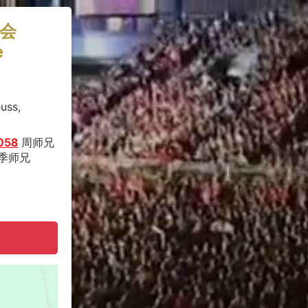
会
e
uss,
058
周师兄
季师兄