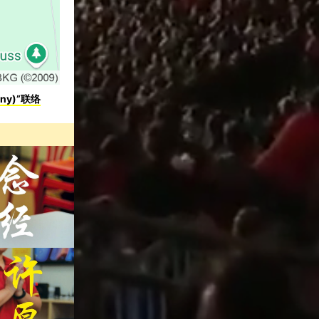
ny)”联络
！