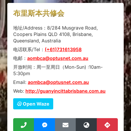
布里斯本共修会
地址/Address：8/284 Musgrave Road,
Coopers Plains QLD 4108, Brisbane,
Queensland, Australia
电话联系/Tel：
(+61)731613958
电邮：
aombca@optusnet.com.au
开放时间：周一至周日（Mon-Sun) :10am-
5:30pm
Email:
aombca@optusnet.com.au
Web:
http://guanyincittabrisbane.com.au
Open Waze