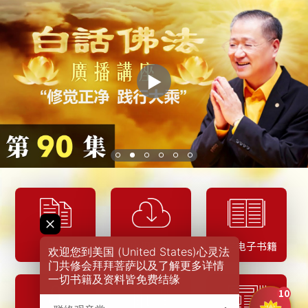
▶
经文
应用下载
佛学电子书籍
欢迎您到美国 (United States)心灵法
门共修会拜拜菩萨以及了解更多详情
一切书籍及资料皆免费结缘
10