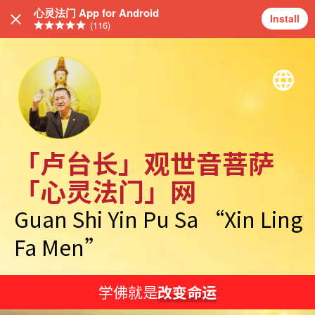
心灵法门 App for Android
Install
(116)
「卢台长」观世音菩萨
「心灵法门」网
Guan Shi Yin Pu Sa “Xin Ling
Fa Men”
学佛就是
改变命运